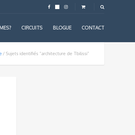
MES?
CIRCUITS
BLOGUE
CONTACT
e
Sujets identifiés “architecture de Tbilissi”