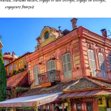
 niveau
,
tourisme nature
,
voyage de luxe Géorgie
,
voyage en Géorgie
,
voyageurs français