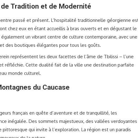
 de Tradition et de Modernité
 entre passé et présent. L’hospitalité traditionnelle géorgienne es
ront chez eux en étant accueillis à bras ouverts et en dégustant le
 est également un vibrant centre de culture contemporaine, avec une
s et des boutiques élégantes pour tous les goûts.
erein représentent les deux facettes de l’âme de Tbilissi – l’une
 réfléchie. Cette dualité fait de la ville une destination parfaite
eau monde culturel.
 Montagnes du Caucase
urs français en quête d’aventure et de tranquillité, les
nce inégalée. Des sommets majestueux, des vallées verdoyantes
e pittoresque qui invite à l’exploration. La région est un paradis
amoureux de la nature.