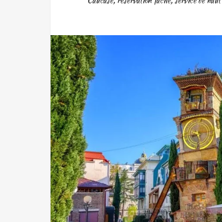
Caucase
,
réservation facile
,
service de haut