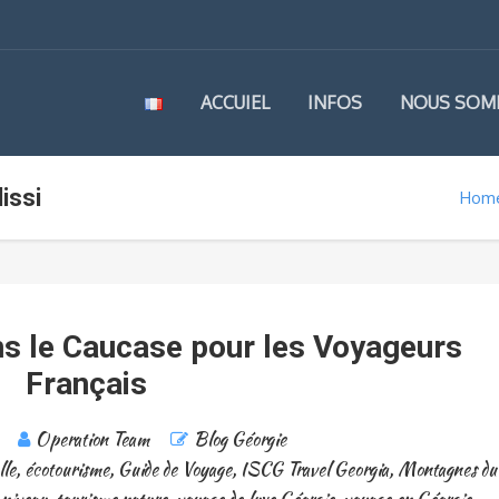
ACCUIEL
INFOS
NOUS SOM
issi
Hom
s le Caucase pour les Voyageurs
Français
Operation Team
Blog Géorgie
lle
,
écotourisme
,
Guide de Voyage
,
ISCG Travel Georgia
,
Montagnes du