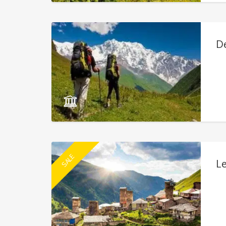
Dé
SALE
Le