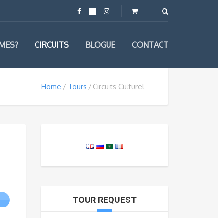
MES?
CIRCUITS
BLOGUE
CONTACT
Home
Tours
Circuits Culturel
TOUR REQUEST
R
:
l