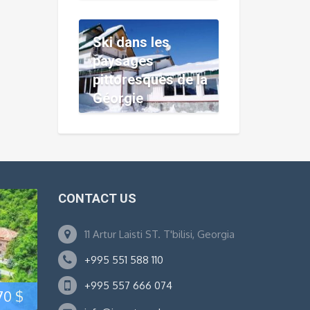
$.
Ski dans les
paysages
pittoresques de la
Géorgie
CONTACT US
11 Artur Laisti ST. T'bilisi, Georgia
+995 551 588 110
+995 557 666 074
Le
Le
70
$