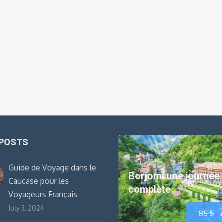
1670 
 POSTS
Guide de Voyage dans le
Borjomi une journée
Caucase pour les
complète
Voyageurs Français
July 3, 2024
85
$