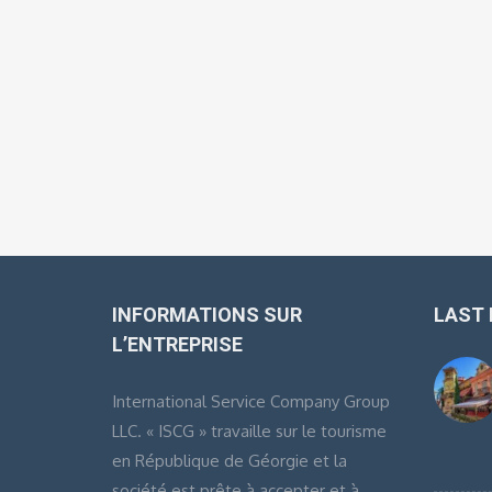
INFORMATIONS SUR
LAST
L’ENTREPRISE
International Service Company Group
LLC. « ISCG » travaille sur le tourisme
en République de Géorgie et la
société est prête à accepter et à