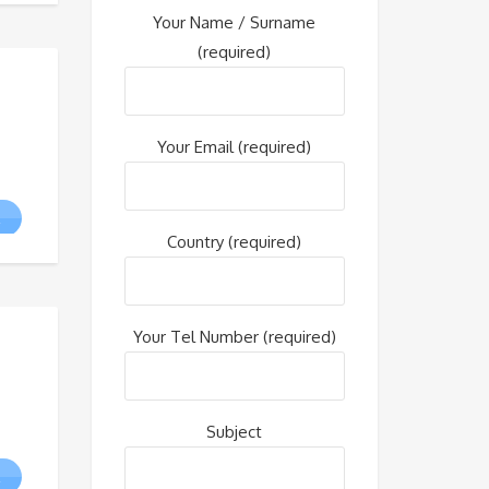
$.
Your Name / Surname
.
(required)
Your Email (required)
R
:
Country (required)
l
$.
$.
Your Tel Number (required)
Subject
R