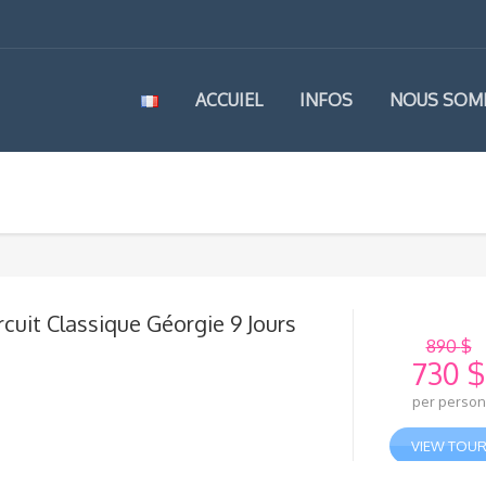
ACCUIEL
INFOS
NOUS SOM
rcuit Classique Géorgie 9 Jours
890
$
730
$
Le
per person
prix
Le
initial
prix
VIEW TOU
était 
actue