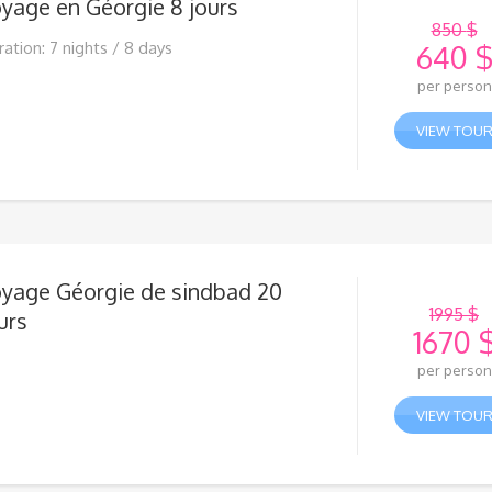
yage en Géorgie 8 jours
850
$
ation: 7 nights / 8 days
640
Le
per person
prix
Le
initial
prix
VIEW TOU
était 
actue
850 
est :
640 
yage Géorgie de sindbad 20
1995
$
urs
1670
Le
per person
prix
Le
initial
prix
VIEW TOU
était 
actue
1995 
est :