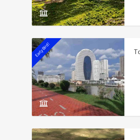
Early Bird!
To