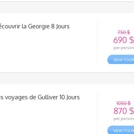
890 
est :
730 $
couvrir la Georgie 8 Jours
750
$
690
$
Le
per person
prix
Le
initial
prix
VIEW TOU
était 
actue
750 
est :
690 
s voyages de Gulliver 10 Jours
1050
$
870
$
Le
per person
prix
Le
initial
prix
VIEW TOU