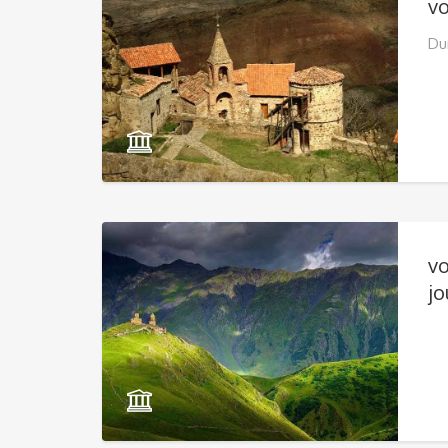
vo
Dur
vo
jo