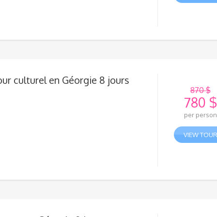
était 
actue
1050 
est :
870 
ur culturel en Géorgie 8 jours
870
$
780
$
Le
per person
prix
Le
initial
prix
VIEW TOU
était 
actue
870 
est :
780 