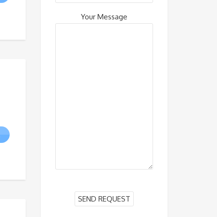
:
l
Your Message
$.
$.
R
:
l
$.
$.