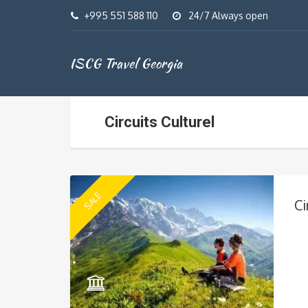
+995 551 588 110
24/7 Always open
ISCG Travel Georgia
Circuits Culturel
SALE
Ci