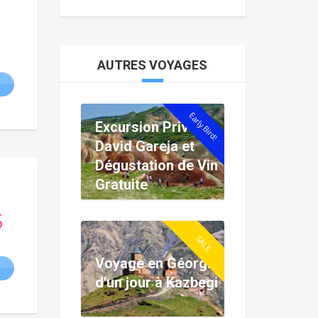
$
AUTRES VOYAGES
R
:
l
Early Bird!
$.
Excursion Privée :
$.
David Gareja et
Dégustation de Vin
Gratuite
$
SALE
Voyage en Géorgie
R
d'un jour à Kazbegi
:
l
$.