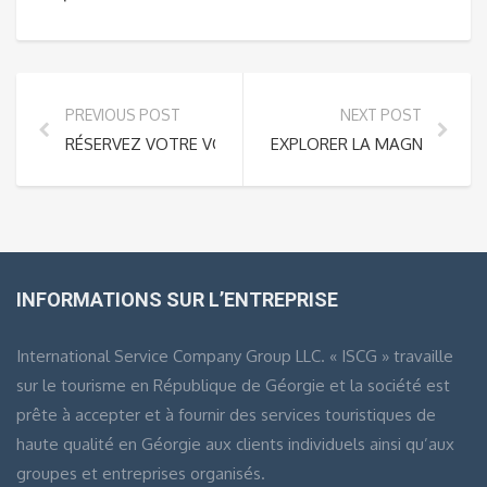
PREVIOUS POST
NEXT POST
RÉSERVEZ VOTRE VOITURE INSTANTANÉMENT AVEC VO
EXPLORER LA MAGNIFICENC
INFORMATIONS SUR L’ENTREPRISE
International Service Company Group LLC. « ISCG » travaille
sur le tourisme en République de Géorgie et la société est
prête à accepter et à fournir des services touristiques de
haute qualité en Géorgie aux clients individuels ainsi qu’aux
groupes et entreprises organisés.