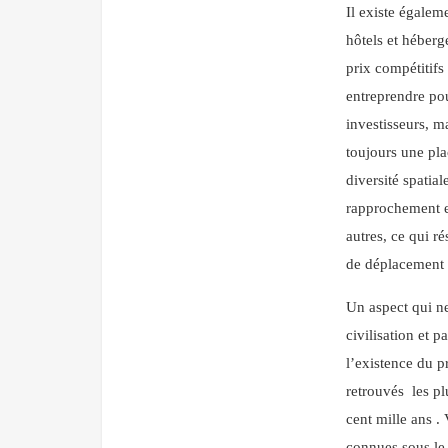
Il existe égalem
hôtels et héberg
prix compétitifs
entreprendre pou
investisseurs, ma
toujours une pla
diversité spatial
rapprochement en
autres, ce qui r
de déplacement d
Un aspect qui ne
civilisation et 
l’existence du p
retrouvés les pl
cent mille ans .
connues sous le