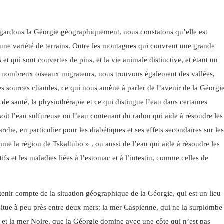
gardons la Géorgie géographiquement, nous constatons qu’elle est
 une variété de terrains. Outre les montagnes qui couvrent une grande
 et qui sont couvertes de pins, et la vie animale distinctive, et étant un
 nombreux oiseaux migrateurs, nous trouvons également des vallées,
des sources chaudes, ce qui nous amène à parler de l’avenir de la Géorgi
 de santé, la physiothérapie et ce qui distingue l’eau dans certaines
soit l’eau sulfureuse ou l’eau contenant du radon qui aide à résoudre les
che, en particulier pour les diabétiques et ses effets secondaires sur le
me la région de Tskaltubo » , ou aussi de l’eau qui aide à résoudre les
ifs et les maladies liées à l’estomac et à l’intestin, comme celles de
t tenir compte de la situation géographique de la Géorgie, qui est un lieu
situe à peu près entre deux mers: la mer Caspienne, qui ne la surplombe
 et la mer Noire, que la Géorgie domine avec une côte qui n’est pas