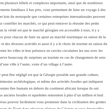
ent plusieurs hôtels et complexes importants, ainsi que de nombreux
ements familiaux à bas prix, vous permettant de faire un voyage à des
 et loin du monopole que certaines entreprises internationales peuvent
r contrôler les marchés, ce qui peut entraver la réussite des petits
is la vérité est que le marché géorgien est accessible à tous, il y a
ce pour chacun de faire un ajout au marché touristique en raison de la
e et des diverses activités et aussi il y a le choix de touriste en raison du
tre les villes et leur présence en cercles circulaires les uns avec les
éserve beaucoup de surprises au touriste en cas de changement de sens
’une ville à l’autre, voire d’un village à l’autre.
 peut être négligé est que la Géorgie possède une grande culture,
patrimoine archéologique, et même des activités fossiles qui indiquent
remier être humain en dehors du continent africain lorsque ils ont
us anciens fossiles et squelettes remontent à plus d’un million et huit
 Vous pouvez facilement vous promener dans la civilisation des grottes
 nom de Tianti dans plusieurs régions de Géorgie et vous émerveiller