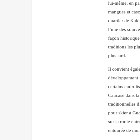
lui-même, en pas
mangues et casca
quartier de Kakh
l’une des source
façon historique
traditions les p
plus tard.
Il convient égal
développement im
certains endroit
Caucase dans la 
traditionnelles d
pour skier à Gu
sur la route entr
entourée de mon