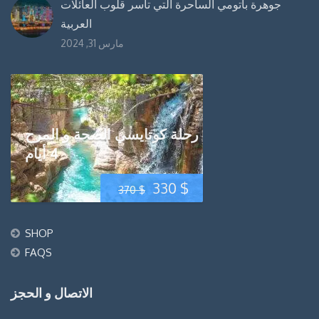
جوهرة باتومي الساحرة التي تأسر قلوب العائلات
العربية
مارس 31, 2024
رحلة كوتايسي الصحة و المرح
4 أيام
السعر
السعر
330
$
370
$
الحالي
الأصلي
SHOP
هو:
هو:
FAQS
370 $.
330 $.
الاتصال و الحجز