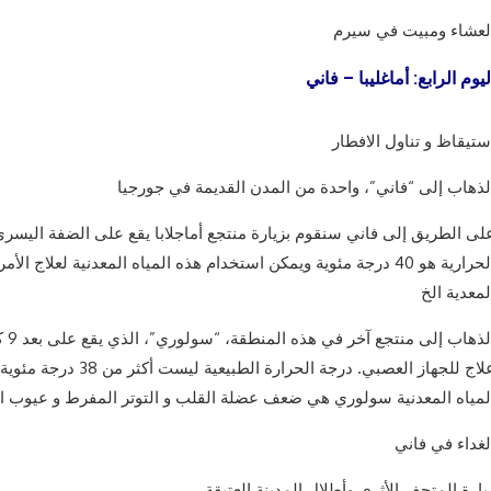
لعشاء ومبيت في سيرم
ليوم الرابع: أماغليبا – فاني
ستيقاظ و تناول الافطار
لذهاب إلى “فاني”، واحدة من المدن القديمة في جورجيا
لى الطريق إلى فاني سنقوم بزيارة منتجع أماجلابا يقع على الضفة اليسرى ل
الحرارية هو 40 درجة مئوية ويمكن استخدام هذه المياه المعدنية لعل
لمعدية الخ
الذ
علاج للجهاز العصبي. درجة
لمياه المعدنية سولوري هي ضعف عضلة القلب و التوتر المفرط و عيوب ال
لغداء في فاني
يارة المتحف الأثري وأطلال المدينة العتيقة