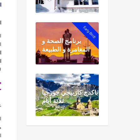
ا
ا
Early Bird!
ا
برنامج الصحة و
ا
المغامرة و الطبيعة
ا
ا
ل
قبل ا
باكدج كازبيجي جورجيا
ثلاثة أيام
غ
م
الي 00