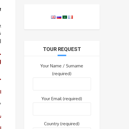
:
ي
ن
ا
TOUR REQUEST
خ
ل
Your Name / Surname
(required)
ج
ا
Your Email (required)
**
ن
Country (required)
ا