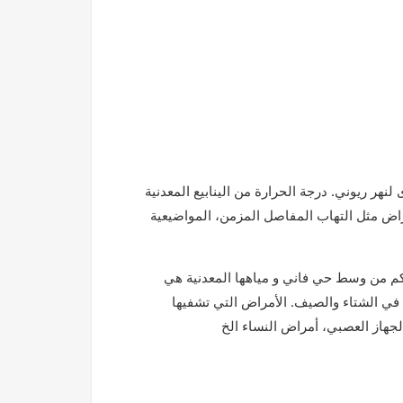
نهر ريوني. درجة الحرارة من الينابيع المعدنية
اج الأمراض مثل التهاب المفاصل المزمن، المواضيعية
هاب إلى منتجع آخر في هذه المنطقة، “سولوري”، الذي يقع على بعد 9 كم من وسط حي فاني و مياهها المعدنية هي
 الحرارة الطبيعية ليست أكثر من 38 درجة مئوية في الشتاء والصيف. الأمراض التي تشفيها
جهاز العصبي، أمراض النساء الخ