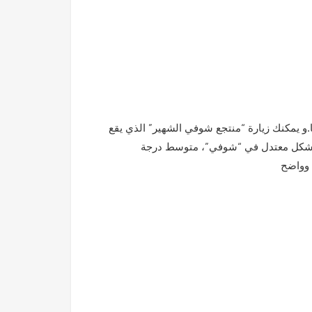
ا.و يمكنك زيارة “منتجع شوفي الشهير” الذي يقع
يف دافئ بشكل معتدل في “شوفي”، متوسط درجة