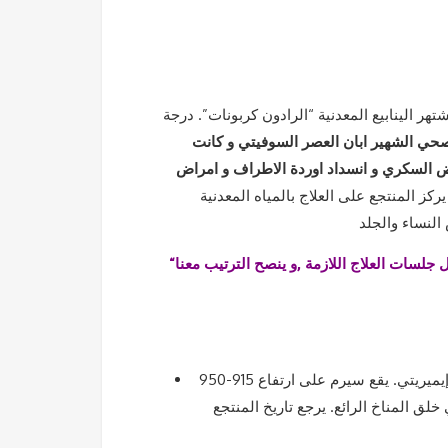
 الينابيع المعدنية “الرادون كربونات”. درجة
صحي الشهير ابان العصر السوفيتي و كانت
ض السكري و انسداد اوردة الاطراف و امراض
 يركز المنتجع على العلاج بالمياه المعدنية
النساء والجلد
“طبقا لرغبات و الاقبال و ما شهدناه من عملاءنا ,فيمكن الطلب للحجز و عمل جلسات العلاج اللازمة ,و ينصح الترتيب معنا
المغادرة إلى سيرم. وهو منتجع آخر بالقرب من كوتايسي، عاصمة مقاطعة إيميريتي. يقع سيرم على ارتفاع 915-950
ق المناخ الرائع. يرجع تاريخ المنتجع