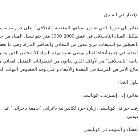
لإفطار في الفندق
غادر إلى غوريا، التي تشتهر بمياهها المعدنية “نابغلافي”، على غرار مياه مد
تشكيل المياه النابجلافي في عمق 2000-3000 
الصخور مع استيعاب مزيج معين من المعادن والعناصر الندرة. وهي ما تعط
لتغذية في جميع أنحاء العالم يوصي بشدة بهذه المياه للأشخاص الذين يعان
اصة “نابيجلافي” هي لأولئك الذين يعانون من اضطرابات التمثيل الغذائي مث
علاج الأمراض المزمنة في المعدة والأمعاء و على وجه الخصوص التهاب المع
ناول الغداء
غادرة إلى إيميريتي، كوتايسي
قت حر في كوتايسي، زيارة حرة لكاتدرائية باغراتي “جامعة باجراتي” على ت
يلاتي
لعشاء و المبيت في كوتايسي