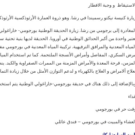
لاستيقاظ و وجبة الافطار
يارة كنيسة نيكتو رسميندا في رشا. وهو ذروة العمارة الأرثوذكسية الأرث
لمغادرة إلى برجومي من رشا. زيارة الحديقة الوطنية بورجومي- خاراغو
عتبر واحدة من أكبر الحدائق الوطنية في أوروبا. الحديقة لديها بنية تحتية س
لمياه المعدنية والمرافق الترفيهية. تركيبة المياه المعدنية في بورجوم
رض السكري، المفاصل وأمراض الأنسجة الملتحمة. كما تم استخدام الميا
لمزمن، قرحة المعدة والأمراض المزمنة من الممرات الصفراوية والكبد. ينص
علاج ألامراض و العلاج بالكهرباء و لدعم التوازن الأمثل من خلال زيادة التم
بالإضافة إلى ذلك هناك في حديقة بورجومي-خاراغولي الوطنية يتم استخدا
داء
قت حر في بورجومي
لعشاء والمبيت في بورجومي – فندق عائلي
ليوم السابع: ليكاني