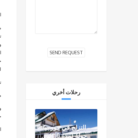
ا
م
و
ا
خ
ل
ت
رحلات أخري
م
و
ج
التزلج في جورجيا:
ا
جولة لمدة 10 ليالٍ