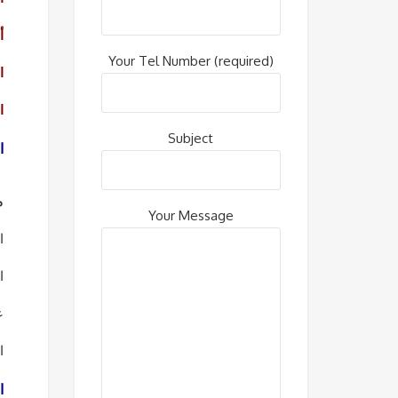
أ
Your Tel Number (required)
ا
ا
Subject
ا
م
Your Message
ا
ا
ع
ا
ا