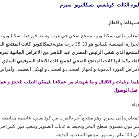
ليوم الثالث: كوتايسي- تسكالتوبو- سيرم
ستيقاظ و افطار
لمغادرة إلى تسكالتوبو ، منتجع صحي في غرب وسط جورجيا. تسكالتوبو تشتهر
لحرارة الطبيعية للينابيع هو 33-35 درجة مئوية,
تسكالتوبو كانت المنتجع ال
لمنتجع الذي شفي الرئيس المصري عبد الناصر من الاعراض الجانبية لمر
لقلب,كما انها كانت المنتجع الصحي لجميع قادة الاتحاد السوفيتي السابق
.
أمراض الدورة الدموية والجهاز العصبي والعضلي والهيكل العظمي وأمراض 
لوصول “
داء
تر فوق مستوى سطح البحر وتحيط به غابات الصنوبر وتلعب دورا كبيرا في خل
1 عام. وتشتهر بمياهها المعدنية البديعة