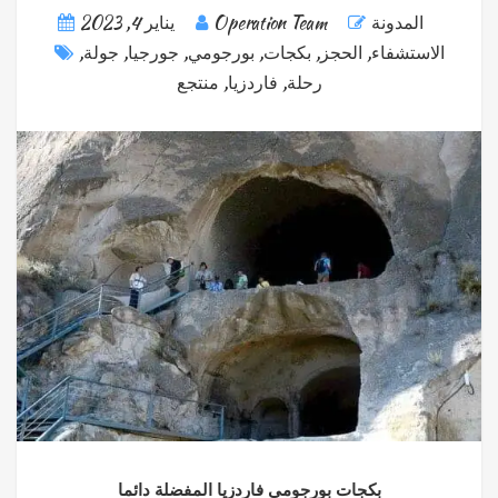
المدونة
Operation Team
يناير 4, 2023
الاستشفاء
,
الحجز
,
بكجات
,
بورجومي
,
جورجيا
,
جولة
,
رحلة
,
فاردزيا
,
منتجع
بكجات بورجومي فاردزيا المفضلة دائما