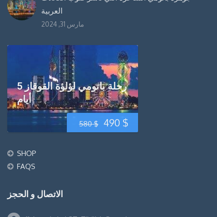
العربية
مارس 31, 2024
رحلة باتومي لؤلؤة القوقاز 5
أيام
السعر
السعر
490
$
580
$
الحالي
الأصلي
SHOP
هو:
هو:
FAQS
580 $.
490 $.
الاتصال و الحجز