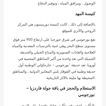
الوصول ، ومرافق المياه ، وتوفير الدفاع
كنيسة المهد
بالإضافة إلى ذلك ، كانت كنيسة دورميتيون هي المركز
الروحي والأثري للموقع
تقع بورجومي في شرق جورجيا على ارتفاع 900 متر فوق
مستوى سطح البحر وهي غنية بالترسبات المعدنية والمياه
العلاجية والغابات الصنوبرية والمناخ الجبلي والحديقة
الجميلة التي تعد واحدة من أكبر المناطق المحمية في
أوروبا. تعد حديقة “بورجومي – خارجاؤلي”الوطنية أول
حديقة وطنية في القوقاز تلبي المعايير الدولية ، والمناطق
المحيطة بها مليئة بالآثار التاريخية.
الاستعلام والحجز في باقة جولة فاردزيا –
بورجومي:
بالتأكيد ، احجز وقم بتأكيد رحلتك واحصل على السعر