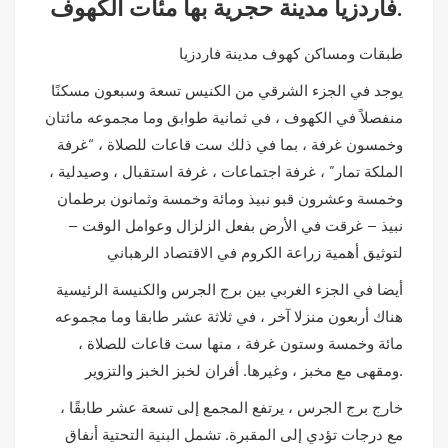
فاردزيا مدينة حجرية بها مئات الكهوف.
طبقات ومساكن كهوف مدينة فاردزيا
يوجد في الجزء الشرقي من الكنيس تسعة وسبعون مسكنًا
منفصلاً في الكهوف ، في ثمانية طوابق وما مجموعه مائتان
وخمسون غرفة ، بما في ذلك ست قاعات للصلاة ، “غرفة
الملكة تمار” ، غرفة اجتماعات ، غرفة استقبال ، وصيدلية ،
وخمسة وعشرون قبو نبيذ ومائة وخمسة وثمانون برطمان
نبيذ – غرقت في الأرض بفعل الزلزال وعوامل الوقت –
لتوثيق أهمية زراعة الكروم في الاقتصاد الرهباني
أيضا في الجزء الغربي بين برج الجرس والكنيسة الرئيسية
هناك أربعون منزلا آخر ، في ثلاثة عشر طابقا وما مجموعه
مائة وخمسة وستون غرفة ، منها ست قاعات للصلاة ،
ومقهى مع مخبز ، وغيرها. أفران لخبز الخبز والتزوير.
خارج برج الجرس ، يرتفع المجمع إلى تسعة عشر طابقًا ،
مع درجات تؤدي إلى المقبرة. تشمل البنية التحتية أنفاق