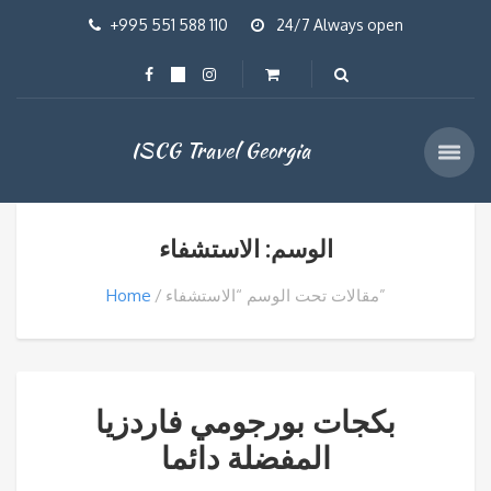
+995 551 588 110
24/7 Always open
ISCG Travel Georgia
الوسم: الاستشفاء
مقالات تحت الوسم “الاستشفاء”
Home
بكجات بورجومي فاردزيا
المفضلة دائما