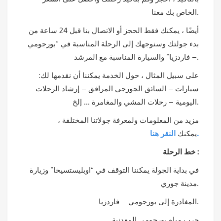
الخاص بك معنا.
أيضًا ، يمكنك فقط الحجز أو الاتصال بنا قبل 24 ساعة من
بدء جولتك وسنوجهك إلى الرحلة المناسبة في “بورجومي
– فاردزيا” والسيارة المناسبة مع المرشد.
على سبيل المثال ، حول الخدمة يمكننا أن نقدمها لك:
سيارات – السائق الجورجي المرافق – إرشاد الرحلات
اليومية – رحلات المشي والمغامرة … إلخ.
مزيد من المعلومات ولمعرفة جولاتنا المختلفة ،
.
يمكنك
النقر هنا
خط الرحلة :
في بداية الجولة يمكننا التوقف في “اوبليستسيخا” وزيارة
مدينة جوري.
المغادرة إلى بورجومي – فاردزيا.
جرب مياه بورجومي المعدنية