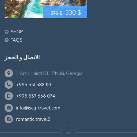
السعر
السعر
330
$
370
$
الحالي
الأصلي
SHOP
هو:
هو:
FAQS
370 $.
330 $.
الاتصال و الحجز
11 Artur Laisti ST. T'bilisi, Georgia
+995 551 588 110
+995 557 666 074
info@iscg-travel.com
romantic.travel2