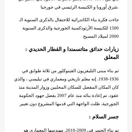
شرق أوروبا و الكنيسة الرئيسي في جورجيا.
جاءت فكرة بناء الكاتدرائية للاحتفال بالذكرى السنوية الـ
1500 للكنيسة الأرثوذكسية الجورجية والذكرى السنوية
2000 لميلاد المسيح
: زيارات حدائق متاتسمندا و القطار
الحديدي
المعلق
تم بناء مبنى التليفزيون الفينوكلور من ثلاثة طوابق في
1936-1938. إنه معلم تاريخي ومعماري في تبليسي ، والذي
كان المكان المفضل للسكان المحليين وزوار المدينة منذ
عقود. تم إعادة بنائه منذ عام 2007 بفضل جهود الحكومة
الجورجية. ظلت الواجهة التي قدمها المشروع دون تغيير
: جسر السلام
تم بناء الجسر في 2009-2010. مهندسها المعماري هو