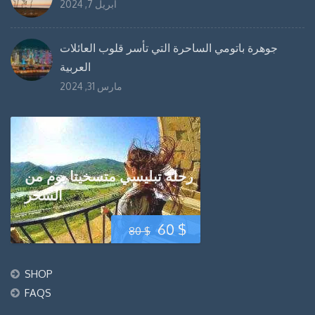
أبريل 7, 2024
جوهرة باتومي الساحرة التي تأسر قلوب العائلات
العربية
مارس 31, 2024
رحلة تبليسي متسخيتا يوم من
السحر
السعر
السعر
60
$
80
$
الحالي
الأصلي
SHOP
هو:
هو:
FAQS
80 $.
60 $.