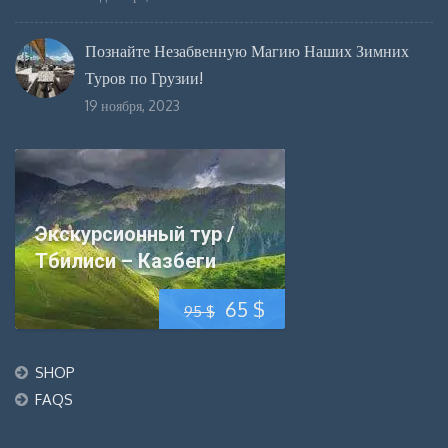
Познайте Незабвенную Магию Наших Зимних
Туров по Грузии!
19 ноября, 2023
Экскурсионный тур /
Тбилиси – Казбеги
Первоначальная
Текущая
65
$
95
$
цена
цена:
SHOP
составляла
65 $.
FAQS
95 $.