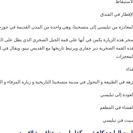
لاستيقاظ
لإفطار في الفندق
لمغادرة من تبليسي إلى متسخيتا، وهي واحدة من المدن القديمة في جورج
حر هذه الزيارة يكمن في أنها علي قمة الجبل الصخري الذي يطل على التق
ذه القمة الصخرية دير جفاري ويرتبط تاريخها مع القديس نينو، ويقال في ا
لمعجزات
ذاء
زهة في الطبيعة و التجول في مدينة متسخيتا التاريخية و زيارة المرفاء و ا
لعودة إلى تبليسي
لعشاء في المطعم
بيت في تبليسي
 اليوم الرابع : كاخيتي – كفاريلي- سيغناغي- تيلافي