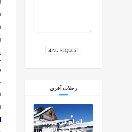
ا
ا
ا
ا
ز
“
و
ح
رحلات أخري
ا
ا
ا
التزلج في جورجيا:
جولة لمدة 10 ليالٍ