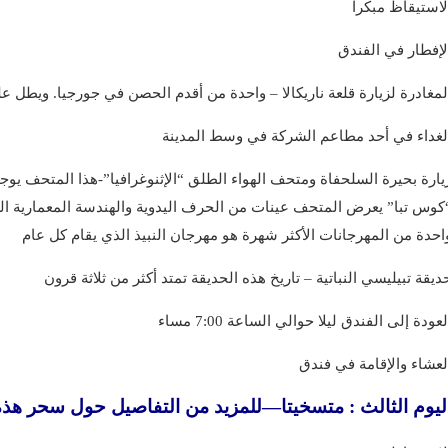
لاستيقاظ مبكرا
لإفطار في الفندق
لمغادرة لزيارة قلعة ناريكالا – واحدة من أقدم الحصن في جورجيا. ويطل ع
لغداء في أحد مطاعم الشركة في وسط المدينة
يارة بحيرة السلحفاة ومتحف الهواء الطلق “الإثنوغرافيا”-هذا المتحف ي
كوس تبا” يعرض المتحف عينات من الحرف اليدوية والهندسة المعمارية الش
احدة من المهرجانات الأكثر شهرة هو مهرجان النبيذ الذي يقام كل عام
ديقة تبيليسي النباتية – تاريخ هذه الحديقة تمتد أكثر من ثلاثة قرون
لعودة إلى الفندق ليلا حوالي الساعة 7:00 مساء
لعشاء والإقامة في فندق
ليوم الثالث : متسخيتا—للمزيد من التفاصيل حول سحر هذه