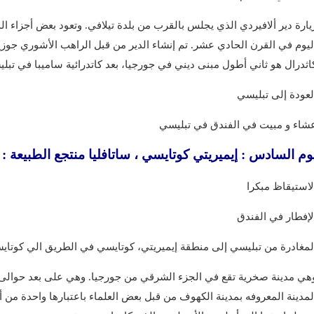
يارة دير ألافيردي الذي يجلس بالقرب من بلدة تيلافي. وتعود بعض أجزاء الد
ليوم في القرن الحادي عشر. تم إنشاء الدير من قبل الراهب الأشوري جوزي
اثدرال هو ثاني أطول مبنى ديني في جورجيا، بعد كاتدرائية ساميبا في تبل
لعودة إلى تبليسي
شاء و مبيت في الفندق في تبليسي
 يوم السادس : إيميريتي كوتايسي ، ساتافليا منتجع الطبيعة
لاستيقاظ مبكرا
لإفطار في الفندق
لمغادرة من تبليسي إلى منطقة إيميريتي، كوتايسي في الطريق الي كوتاي
لمدينة المعروفه بمدينة الكهوف من قبل بعض العلماء باعتبارها واحدة من