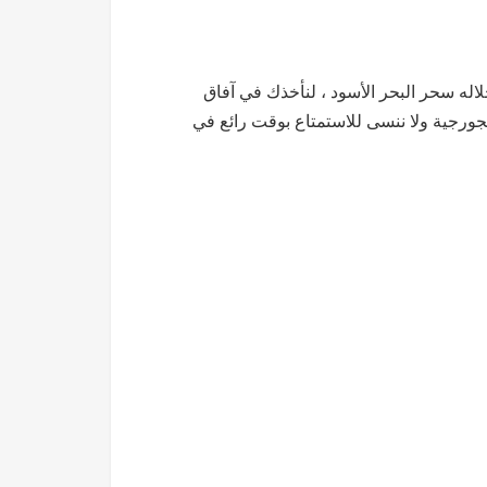
اله سحر البحر الأسود ، لنأخذك في آفاق
الجورجية ولا ننسى للاستمتاع بوقت رائع في