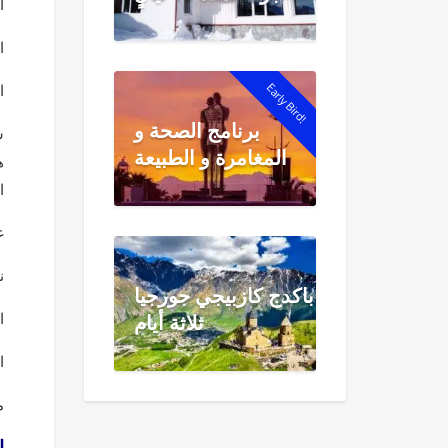
ا
ا
Early Bird!
ا
برنامج الصحة و
س
المغامرة و الطبيعة
ه
ا
غ
ن
باكدج كازبيجي جورجيا
ا
ثلاثة أيام
ا
م
: