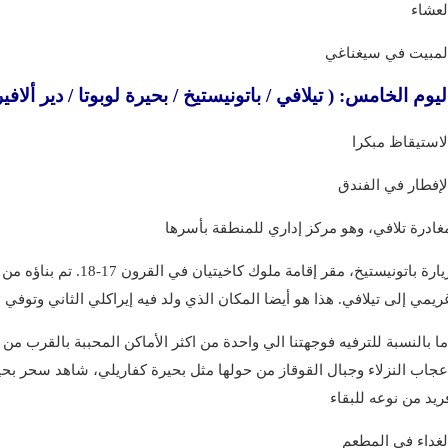
لعشاء
لمبيت في سيغناغي
 اليوم الخامس: ( تيلافي / باتونيستيخ / بحيرة لوبوتا / دير ألافي
لاستيقاظ مبكرا
لإفطار في الفندق
غادرة تلافي، وهو مركز إداري للمنطقة بأسرها
زيارة باتونيستيخ، مقر إقام
ريمي إلى تيلافي. هذا هو أيضا المكان الذي ولد فيه إيراكلي الثاني وتوفي
ما بالنسبة للترفيه فوجهتنا الي واحدة من اكثر الأماكن المحببة بالقرب من 
عجاب النزلاء وجبال القوقاز من حولها مثل بحيرة كفاريلي، شاهد سحر بحي
ريد من نوعه للبقاء
لغداء في المطعم