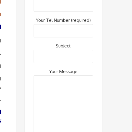
ال
ا
Your Tel Number (required)
ا
ا
Subject
ت
ا
Your Message
ا
ب
ع
ا
ت