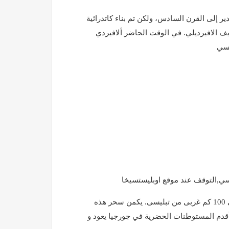
ير إلى القرن السادس، ولكن تم بناء كاتدرائية
ف الافيرديلي. في الوقت الحاضر ألافيردي
يسي
سي,التوقف عند موقع اوبليستسيخا
وهي مدينة صخرية تقع في الجزء الشرقي من جورجيا. وهي على بعد حوالى 100 كم غربى من تبليسى. يكمن سحر هذه
 أقدم المستوطنات الحضرية في جورجيا يعود و