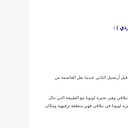
ردي )
ة ملوك كاخيتيان في القرون 17-18. تم بناؤه من قبل أرتشيل الثاني عندما نقل العاصمة من
تيلافي وهي بحيرة لوبوتا مع الطبيعة التي تنال
رة لوبوتا في تيلافي فهي منطقة ترفيهية ومكان