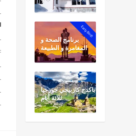
اقم في فندقك ذي الـ 4 نجوم في تبل
ال
Early Bird!
بعد وجبة الإفطار، نقل إلى مطار تبليسي الدولي للم
برنامج الصحة و
المغامرة و الطبيعة
الاستثناءات
سيارة فاخرة مع سائق مرشد مخصص طوال ال
إقامة في فنادق 4 نجوم مع وجبة إفطار ي
باكدج كازبيجي جورجيا
زجاجة مياه وعصير مجانيين يوميًا لكل 
ثلاثة أيام
معدات تزلج وتذاكر التزلج (بتكلفة إضافية، متاحة حسب 