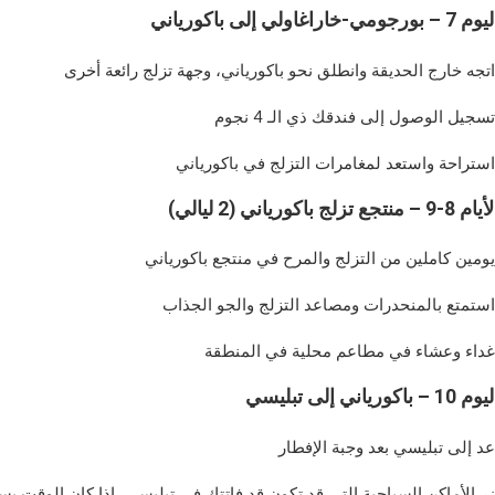
م 7 – بورجومي-خاراغاولي إلى باكورياني
ة أخرى.
جوم.
ياني.
ام 8-9 – منتجع تزلج باكورياني (2 ليالي)
رياني.
جذاب.
طقة.
وم 10 – باكورياني إلى تبليسي
ار.
وقت يسمح.