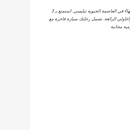
انطلق في مغامرة تزلج لمدة 10 ليالٍ في المناظر الخلّابة لجورجيا، بدءًا وانتهاءً في العاصمة الحيوية تبليسي. استمتع بـ 3
رجومي-خاراغاولي الرائعة. تشمل رحلتك سيارة فاخرة مع