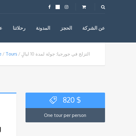
عن الشركة
الحجز
المدونة
رحلاتنا
ع
التزلج في جورجيا: جولة لمدة 10 ليالٍ
Tours
e
820
$
One tour per person
ل