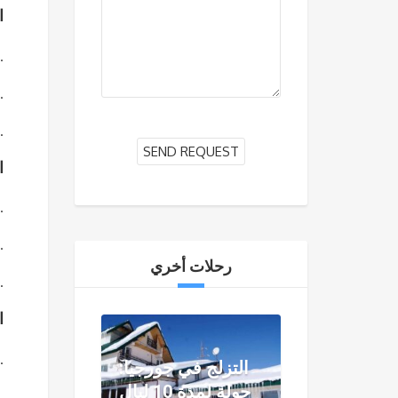
اليو
اتجه خارج الحديقة وانطلق نحو باكورياني، وجهة تزلج رائع
تسجيل الوصول إلى فندقك ذي الـ 4 ن
استراحة واستعد لمغامرات التزلج في باكور
الأي
يومين كاملين من التزلج والمرح في منتجع باكو
استمتع بالمنحدرات ومصاعد التزلج والجو ال
رحلات أخري
غداء وعشاء في مطاعم محلية في المن
الي
عد إلى تبليسي بعد وجبة الإفط
التزلج في جورجيا:
جولة لمدة 10 ليالٍ
زر الأماكن السياحية التي قد تكون قد فاتتك في تبليسي، إذا كان ال