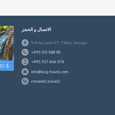
الاتصال و الحجز
11 Artur Laisti ST. T'bilisi, Georgia
ر
+995 551 588 110
+995 557 666 074
السعر
السع
30
$
info@iscg-travel.com
الحالي
الأصل
romantic.travel2
هو:
ه
370 $.
330 $.