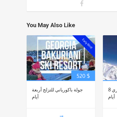
You May Also Like
Early Bird!
520
$
التزلج الرائع في جوداوري 8
جولة باكورياني للتزلج أربعة
أيام
أيام