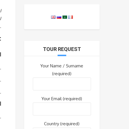
سائق مرشد، ومبيت في فنادق 4 نجوم مع وجبة إفطار يومية، ومرطبات يومي
البرنامج يومًا
TOUR REQUEST
الي
Your Name / Surname
الوصول إلى مطار تبليسي الدو
(required)
لقاء مع مرشدك ونقلك إلى فندقك ذي الـ 4 
استمتع بأمسية مسترخية في قلب تبل
Your Email (required)
الي
بعد وجبة الإفطار، انطلق نحو جوداوري، وجهة تزلج م
Country (required)
تسجيل الوصول إلى فندقك ذي الـ 4 ن