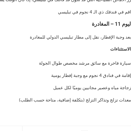
يسي.
يوم 11 – المغادرة
غادرة.
:
جولة.
ومية.
عميل.
الطلب).