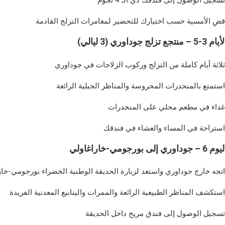
لقادمة.
ام 3-5 – منتجع تزلج جوداوري (3 ليالي)
داوري.
رائعة.
رات.
دقك.
م 6 – جوداوري إلى بورجومي-خاراغاولي
اراغاولي.
الفريدة.
ديقة.