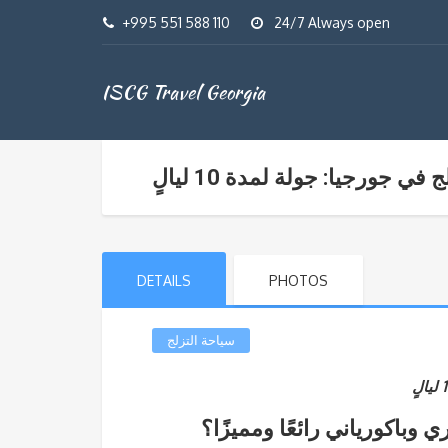
+995 551 588 110
24/7 Always open
ISCG Travel Georgia
ج في جورجيا: جولة لمدة 10 ليالٍ
DETAILS
PHOTOS
سياحة التزلج
 وباكورياني رائعًا ومميزًا؟