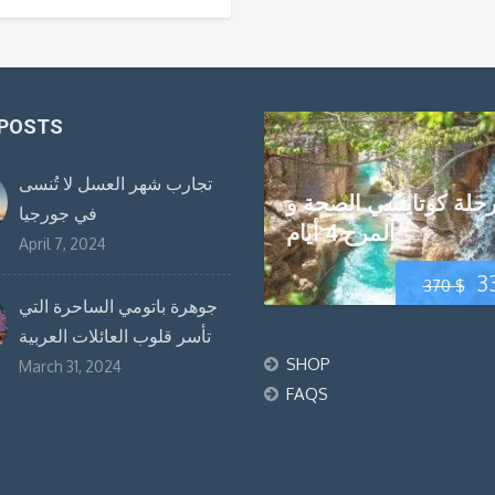
 POSTS
تجارب شهر العسل لا تُنسى
حلة كوتايسي الصحة و
في جورجيا
المرح 4 أيام
April 7, 2024
ر
3
370
$
جوهرة باتومي الساحرة التي
ي
تأسر قلوب العائلات العربية
SHOP
و:
March 31, 2024
FAQS